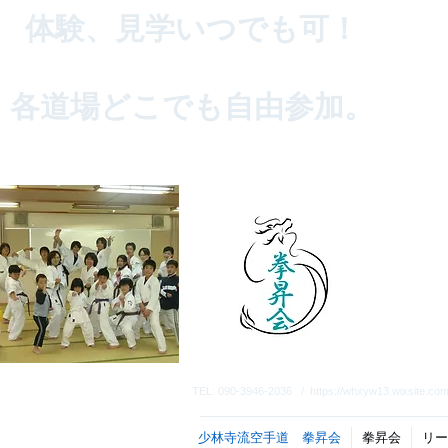
体験、見学いつでも可！
各道場どこでも自由参加。
TEL: 090-3946-2036 /
https://whxyw13.wixsite.co
少林寺流空手道 拳昇会
拳昇会
リー