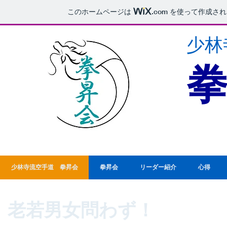
このホームページは
.com
を使って作成され
少林
少林寺流空手道 拳昇会
拳昇会
リーダー紹介
心得
老若男女問わず！